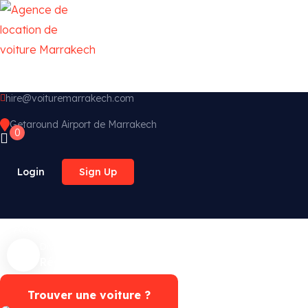
hire@voituremarrakech.com
Getaround Airport de Marrakech
0
Login
Sign Up
Accueil
Nos voitures
Nos services
Contac
Disponibilité ?
Réservation Whatsapp
Trouver une voiture ?