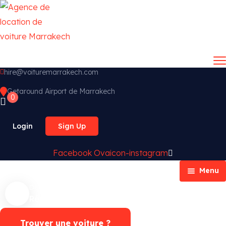
hire@voituremarrakech.com
Getaround Airport de Marrakech
0
Login
Sign Up
Facebook
Ovaicon-instagram
Menu
Disponibilité ?
Accueil
Réservation Whatsapp
Nos voitures
Nos services
Trouver une voiture ?