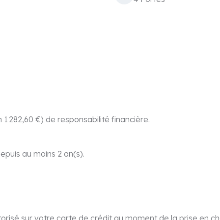
 1 282,60 €) de responsabilité financière.
epuis au moins 2 an(s).
orisé sur votre carte de crédit au moment de la prise en ch