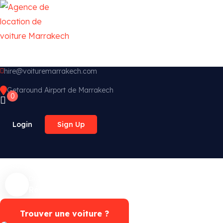
hire@voituremarrakech.com
Getaround Airport de Marrakech
0
Login
Sign Up
Accueil
Nos voitures
Nos services
Contac
Disponibilité ?
Réservation Whatsapp
Trouver une voiture ?